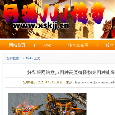
网站首页
|
30ok
|
传奇发布网
|
传奇
sf网站
|
sifu
|
传奇外挂
|
传奇私
当前位置： >
30ok
> 正文
|
sf游戏
好私服网站盘点四种高魔御怪物第四种能爆
发布时间：2024-4-15 11:56:22
来源：
http://www.xskjj.cn/html/wzqn1