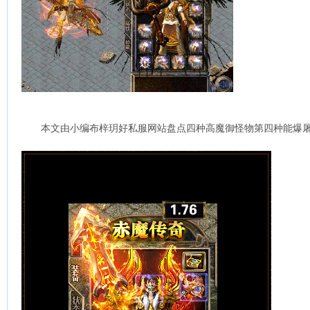
本文由小编布梓玥好私服网站盘点四种高魔御怪物第四种能爆