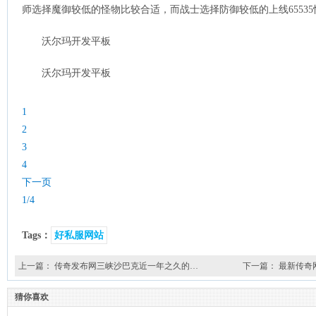
师选择魔御较低的怪物比较合适，而战士选择防御较低的上线6553
沃尔玛开发平板
沃尔玛开发平板
1
2
3
4
下一页
1/4
Tags：
好私服网站
上一篇：
传奇发布网三峡沙巴克近一年之久的…
下一篇：
最新传奇
猜你喜欢