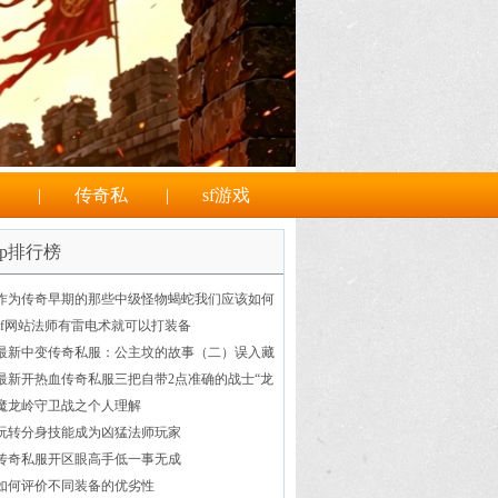
|
传奇私
|
sf游戏
op排行榜
作为传奇早期的那些中级怪物蝎蛇我们应该如何
选择合适时间击杀
sf网站法师有雷电术就可以打装备
最新中变传奇私服：公主坟的故事（二）误入藏
宝阁霸者之刃现世
最新开热血传奇私服三把自带2点准确的战士“龙
字神兵”第三把很低调
魔龙岭守卫战之个人理解
玩转分身技能成为凶猛法师玩家
传奇私服开区眼高手低一事无成
如何评价不同装备的优劣性