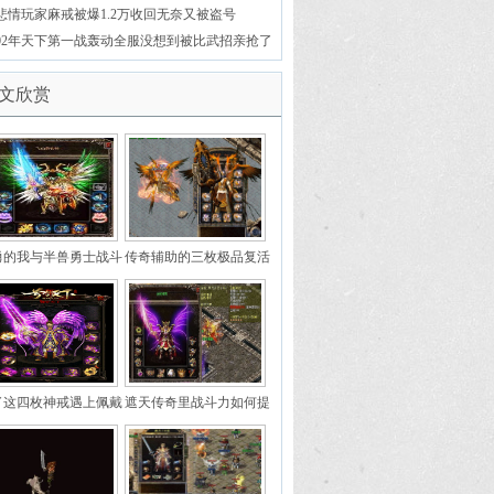
悲情玩家麻戒被爆1.2万收回无奈又被盗号
02年天下第一战轰动全服没想到被比武招亲抢了
风头
文欣赏
勇的我与半兽勇士战斗
传奇辅助的三枚极品复活
戒指都比不上那枚极品复
活戒指
了这四枚神戒遇上佩戴
遮天传奇里战斗力如何提
痹戒指的战士信心满满
升