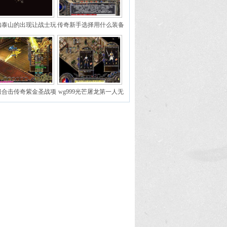
如泰山的出现让战士玩
传奇新手选择用什么装备
家站了起来
才划算
服合击传奇紫金圣战项
wg999光芒屠龙第一人无
链属性分析
聊的鱼他比太子丹更早拿
屠龙