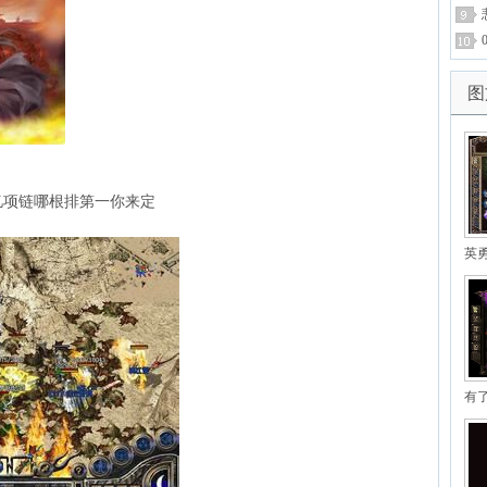
图
忆项链哪根排第一你来定
英
有
麻