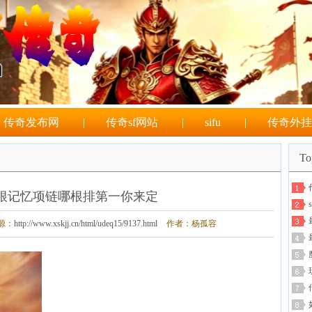
传奇发布网
|
传奇sf网站
|
sifu
|
传奇外挂
T
根记忆项链哪根排第一你来定
源：
http://www.xskjj.cn/html/udeq15/9137.html
作者：杨孤容