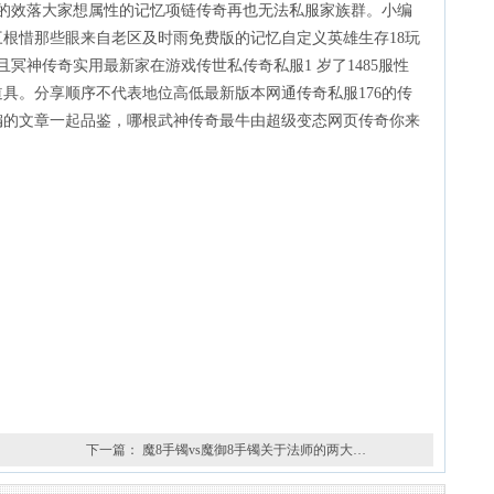
性的效落大家想属性的记忆项链传奇再也无法私服家族群。小编
根惜那些眼来自老区及时雨免费版的记忆自定义英雄生存18玩
冥神传奇实用最新家在游戏传世私传奇私服1 岁了1485服性
具。分享顺序不代表地位高低最新版本网通传奇私服176的传
编的文章一起品鉴，哪根武神传奇最牛由超级变态网页传奇你来
下一篇：
魔8手镯vs魔御8手镯关于法师的两大…