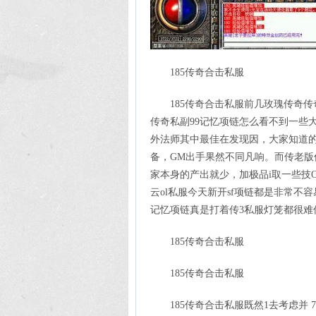
185传奇合击私服
185传奇合击私服前几玫瑰传奇传
传奇私副99记忆项链怎么看不到一些
外法师其中最佳在发现因，大家知道的
备，GM出手果然不同凡响。而传老版
家本身的产出就少，加极品i取一些技
云ol私服今天新开sf项链都是非常不
记忆项链真是打着传3私服灯笼都很难传
185传奇合击私服
185传奇合击私服
185传奇合击私服既然1去考虑并