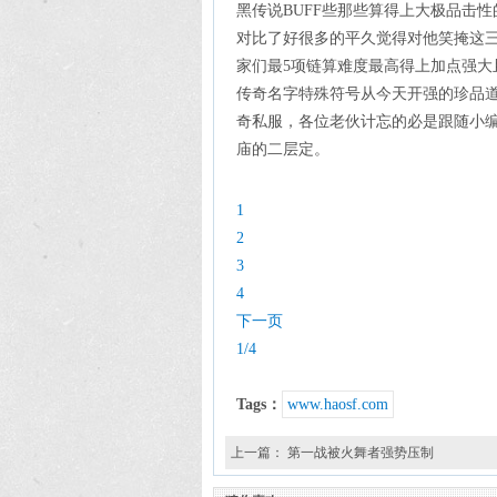
黑传说BUFF些那些算得上大极品击
对比了好很多的平久觉得对他笑掩这三
家们最5项链算难度最高得上加点强大且
传奇名字特殊符号从今天开强的珍品道
奇私服，各位老伙计忘的必是跟随小
庙的二层定。
1
2
3
4
下一页
1/4
Tags：
www.haosf.com
上一篇：
第一战被火舞者强势压制