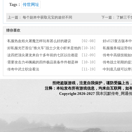
Tags：
传世网址
上一篇：
每个副本中获取元宝的途径不同
下一篇：
了解三千
猜你喜欢
·
私服热血焰火屠魔怎样玩有甚么好的建议
[02-08]
·
好sf123复古版
·
好私服光芒首位“推火车”战士少龙小虾米是他的
[10-16]
重盔甲
·
私服服务端运营你
证婚人
·
这四把顶尖屠龙来自十多年前的七区以往都是
[12-09]
·
传奇中高级技能如
珍品系列
·
需要攻击力46佩戴的四件极品装备件件都是神
[10-10]
·
传奇战士初期的提
装
·
传奇中武士职业看法
[11-19]
·
中到底几级可以带
拒绝盗版游戏，注意自我保护，谨防受骗上当
注释：本站发布所有游戏信息，均来自互联网，如
Copyright 2026-2027
我本沉默传奇_网通传奇_