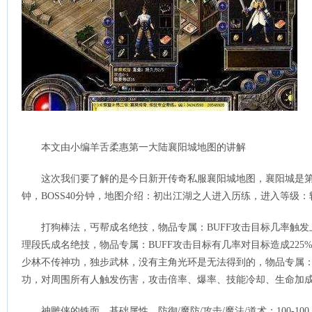
本文由小编羊舌柔惠第一大陆襄阳城地图的讲解
这次我们要了解的是今日新开传奇私服襄阳城地图，襄阳城是第
钟，BOSS40分钟，地图介绍：初出江湖之人进入历练，进入等级
打狗棒法，丐帮成名绝技，物品专属：BUFF攻击目标几率触发
理段氏成名绝技，物品专属：BUFF攻击目标有几率对目标造成22
少林不传神功，独步武林，没有主角光环是无法得到的，物品专属：
功，对周围所有人触发伤害，攻击倍率、爆率、技能冷却、生命加成
神雕侠的铁面，基础属性，防御/魔防/攻击/魔法/道术：100-100