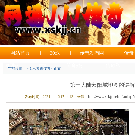
网站首页
|
30ok
|
传奇发布网
|
传奇
sf网站
|
sifu
|
传奇外挂
|
传奇私
当前位置： >
1.76复古传奇
> 正文
|
sf游戏
第一大陆襄阳城地图的讲解
发布时间：2024-11-16 17:14:13
来源：
http://www.xskjj.cn/html/udeq15