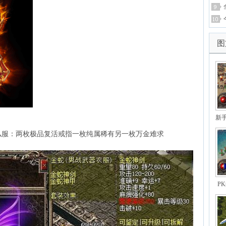
图
新
私服：两枚极品复活戒指一枚纯属稀有另一枚万金难求
P