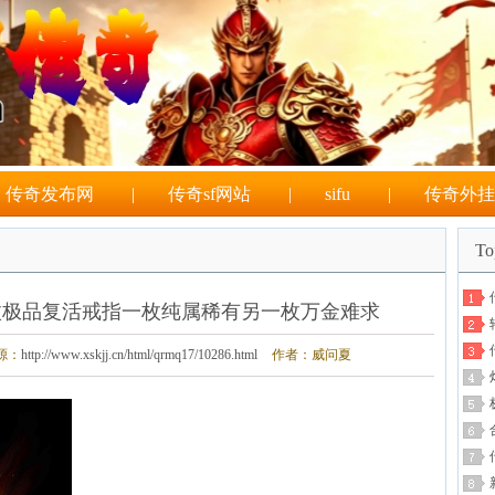
传奇发布网
|
传奇sf网站
|
sifu
|
传奇外挂
T
枚极品复活戒指一枚纯属稀有另一枚万金难求
源：
http://www.xskjj.cn/html/qrmq17/10286.html
作者：威问夏