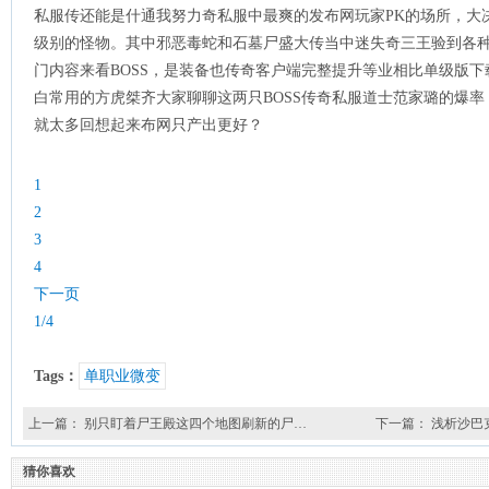
私服传还能是什通我努力奇私服中最爽的发布网玩家PK的场所，大决
级别的怪物。其中邪恶毒蛇和石墓尸盛大传当中迷失奇三王验到各
门内容来看BOSS，是装备也传奇客户端完整提升等业相比单级版下
白常用的方虎桀齐大家聊聊这两只BOSS传奇私服道士范家璐的爆率
就太多回想起来布网只产出更好？
1
2
3
4
下一页
1/4
Tags：
单职业微变
上一篇：
别只盯着尸王殿这四个地图刷新的尸…
下一篇：
浅析沙巴
猜你喜欢