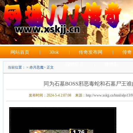
网站首页
|
30ok
|
传奇发布网
|
传奇
sf网站
|
sifu
|
传奇外挂
|
传奇私
当前位置： >
赤月恶魔
> 正文
|
sf游戏
同为石墓BOSS邪恶毒蛇和石墓尸王
发布时间：2024-5-4 2:07:08
来源：
http://www.xskjj.cn/html/aljo13/