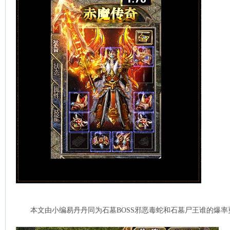
本文由小编易丹丹同为石墓BOSS邪恶毒蛇和石墓尸王谁的爆率