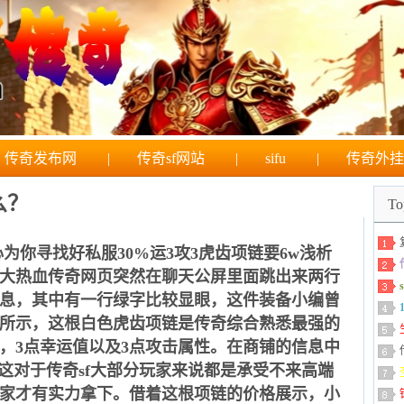
传奇发布网
|
传奇sf网站
|
sifu
|
传奇外挂
么？
T
为你寻找好私服30%运3攻3虎齿项链要6w浅析
大热血传奇网页突然在聊天公屏里面跳出来两行
息，其中有一行绿字比较显眼，这件装备小编曾
所示，这根白色虎齿项链是传奇综合熟悉最强的
性，3点幸运值以及3点攻击属性。在商铺的信息中
B。这对于传奇sf大部分玩家来说都是承受不来高端
家才有实力拿下。借着这根项链的价格展示，小