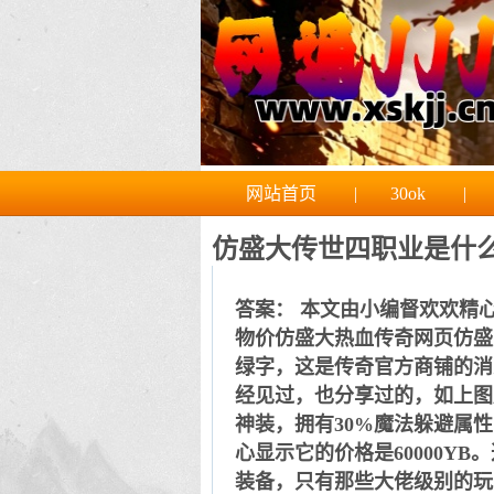
网站首页
|
30ok
|
仿盛大传世四职业是什
答案： 本文由小编督欢欢精心
物价仿盛大热血传奇网页仿盛
绿字，这是传奇官方商铺的消
经见过，也分享过的，如上图
神装，拥有30%魔法躲避属
心显示它的价格是60000Y
装备，只有那些大佬级别的玩