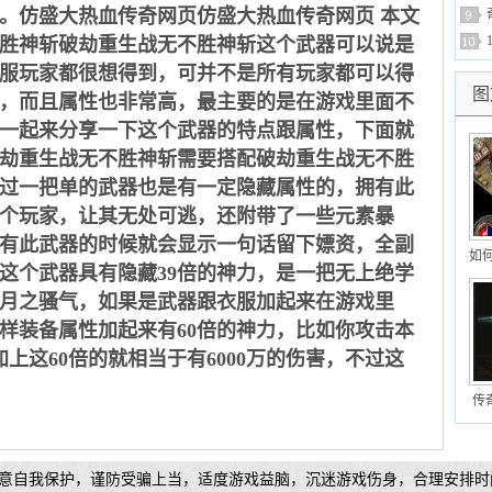
。仿盛大热血传奇网页仿盛大热血传奇网页 本文
胜神斩破劫重生战无不胜神斩这个武器可以说是
服玩家都很想得到，可并不是所有玩家都可以得
图
，而且属性也非常高，最主要的是在游戏里面不
一起来分享一下这个武器的特点跟属性，下面就
劫重生战无不胜神斩需要搭配破劫重生战无不胜
过一把单的武器也是有一定隐藏属性的，拥有此
一个玩家，让其无处可逃，还附带了一些元素暴
有此武器的时候就会显示一句话留下嫖资，全副
如
这个武器具有隐藏39倍的神力，是一把无上绝学
月之骚气，如果是武器跟衣服加起来在游戏里
样装备属性加起来有60倍的神力，比如你攻击本
加上这60倍的就相当于有6000万的伤害，不过这
传
意自我保护，谨防受骗上当，适度游戏益脑，沉迷游戏伤身，合理安排时