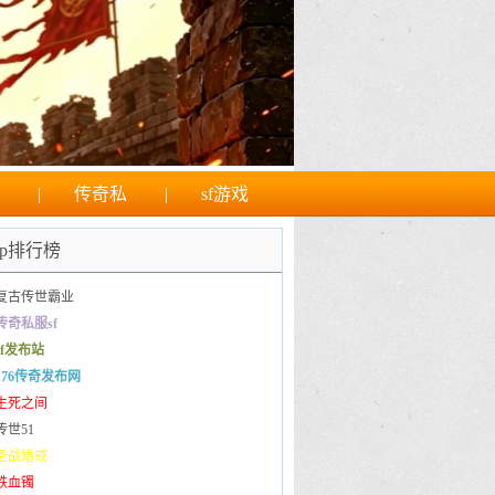
|
传奇私
|
sf游戏
op排行榜
复古传世霸业
传奇私服sf
sf发布站
176传奇发布网
生死之间
传世51
圣战婚戒
铁血镯