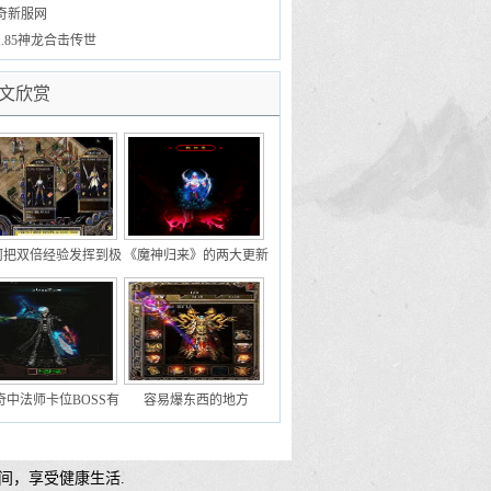
奇新服网
1.85神龙合击传世
文欣赏
何把双倍经验发挥到极
《魔神归来》的两大更新
致
一个喜忧参半另一个受欢
迎
奇中法师卡位BOSS有
容易爆东西的地方
什么技巧呢
间，享受健康生活.