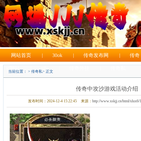
网站首页
|
30ok
|
传奇发布网
|
传奇
sf网站
|
sifu
|
传奇外挂
|
传奇私
当前位置： >
传奇私
> 正文
|
sf游戏
传奇中攻沙游戏活动介绍
发布时间：2024-12-4 15:22:45
来源：
http://www.xskjj.cn/html/xlux6/