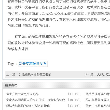
都期待自己能够更好的收获这份属于自己的游戏激情的战斗，在该
城，攻城不需要申请，所有行会完全自动申请攻沙，攻城时间会在当天
两小时，开启攻城后，20点-22点-5分无法抢占皇宫，所以想要完
样才能感受到游戏的乐趣和特色，在这里玩家如果攻沙成功，那么玩家
的地点进行游戏奖励的领取。
有了如此的游戏奖励和游戏的特色存在各位的游戏发展将会得
期的攻沙游戏体验来说是一种相当可观的拓展特色，所以想要得到
继续努力才行。
Tags：
新开变态传世发布
上一篇：
升级赚钱同样都是重要的
下一篇：
大部分道
猜你喜欢
·
道士升级方法之个人心得
[11-19]
·
黑檀手镯可以在哪
·
女豪杰暮雨浅夏左护身右传送一身装备六位数
[10-10]
·
见识极品黄金裁决
·
玛法大陆怪物的四种“高智商”操作
[11-16]
·
传奇中变私服发布