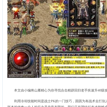
本文由小编将山雁精心为你寻找合击精辟回归老手疾速升40级
利用冷却技能时间是战士PK的一门技巧，因因为有战术去打别