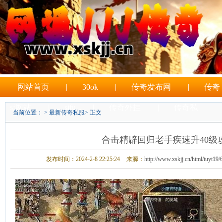
网站首页
|
30ok
|
传奇发布网
|
传奇
sf网站
|
sifu
|
传奇外挂
|
传奇私
当前位置： >
最新传奇私服
> 正文
|
sf游戏
合击精辟回归老手疾速升40级
发布时间：2024-2-8 22:25:24
来源：
http://www.xskjj.cn/html/tuyt19/