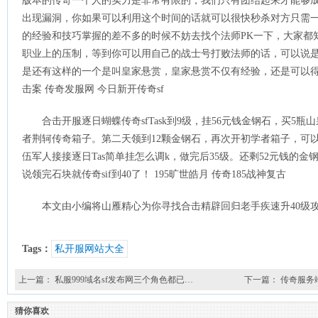
版本的传奇一个人的实力是非常有限的，我们只有团结起来才能够
出现漏洞，你如果可以利用这个时间的话就可以很快秒杀对方只需一
的经验和技巧掌握的差不多的时候不妨去找个法师PK一下，大家都
职业上的压制，等到你可以用自己的战士号打败法师的话，可以说
是还有这样的一个是叫皇家悬赏，皇家悬赏不仅有经验，还是可以得
击案 传奇发服网 今日新开传奇sf
合击开服逐日蝴蝶传奇sfTask到9级，挂56元钱金钢石，买5
者荆轲传奇箱子。第二天领到12颗金钢石，再次开初学者箱子，可以
伍军人接接逐日Tas简单挂怎么调k，做完后35级。还剩52元钱的金
说领完石块就传奇sif到40了！ 195旷世皓月 传奇185战神复古
本文由小编将山雁精心为你寻找合击精辟回归老手疾速升40级
Tags：
私开服网站大全
上一篇：
私服999域名sf发布网三个角色都已…
下一篇：
传奇服务
猜你喜欢