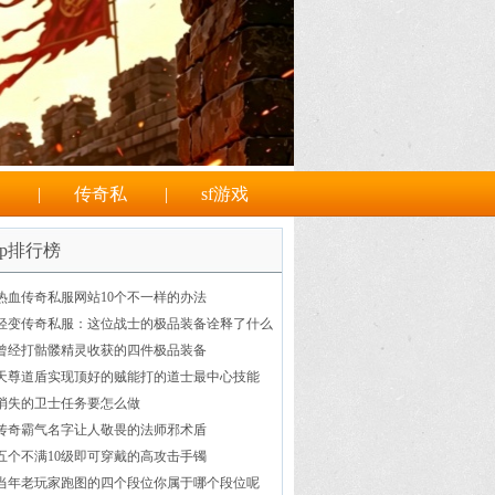
|
传奇私
|
sf游戏
op排行榜
热血传奇私服网站10个不一样的办法
轻变传奇私服：这位战士的极品装备诠释了什么
叫“简约而不简单”
曾经打骷髅精灵收获的四件极品装备
天尊道盾实现顶好的贼能打的道士最中心技能
消失的卫士任务要怎么做
传奇霸气名字让人敬畏的法师邪术盾
五个不满10级即可穿戴的高攻击手镯
当年老玩家跑图的四个段位你属于哪个段位呢