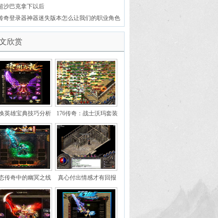
超沙巴克拿下以后
传奇登录器神器迷失版本怎么让我们的职业角色
文欣赏
换英雄宝典技巧分析
176传奇：战士沃玛套装
中的手镯是什么最合适的
手镯已经绝版了
态传奇中的幽冥之线
真心付出情感才有回报
——千年蛛丝