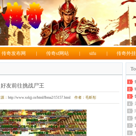
传奇发布网
|
传奇sf网站
|
sifu
|
传奇外挂
T
好友前往挑战尸王
来源：
http://www.xskjj.cn/html/lbma2/15157.html
作者：毛昕彤