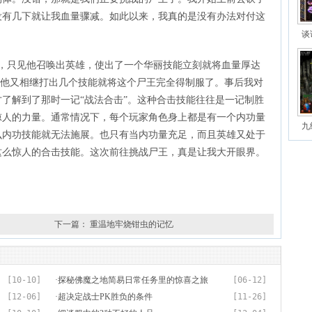
没有几下就让我血量骤减。如此以来，我真的是没有办法对付这
谈
了，只见他召唤出英雄，使出了一个华丽技能立刻就将血量厚达
久，他又相继打出几个技能就将这个尸王完全得制服了。事后我对
了解到了那时一记“战法合击”。这种合击技能往往是一记制胜
惊人的力量。通常情况下，每个玩家角色身上都是有一个内功量
九
么内功技能就无法施展。也只有当内功量充足，而且英雄又处于
这么惊人的合击技能。这次前往挑战尸王，真是让我大开眼界。
下一篇：
重温地牢烧钳虫的记忆
[10-10]
·
探秘佛魔之地简易日常任务里的惊喜之旅
[06-12]
[12-06]
·
超决定战士PK胜负的条件
[11-26]