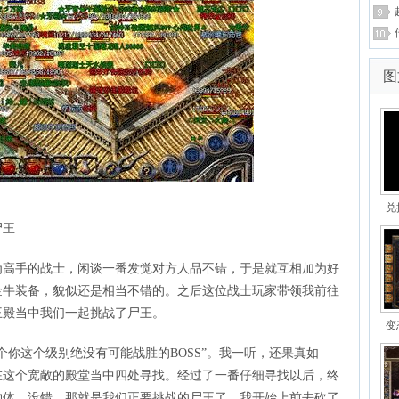
图
兑
尸王
为高手的战士，闲谈一番发觉对方人品不错，于是就互相加为好
金牛装备，貌似还是相当不错的。之后这位战士玩家带领我前往
王殿当中我们一起挑战了尸王。
变
个你这个级别绝没有可能战胜的BOSS”。我一听，还果真如
在这个宽敞的殿堂当中四处寻找。经过了一番仔细寻找以后，终
物体。没错，那就是我们正要挑战的尸王了。我开始上前去砍了