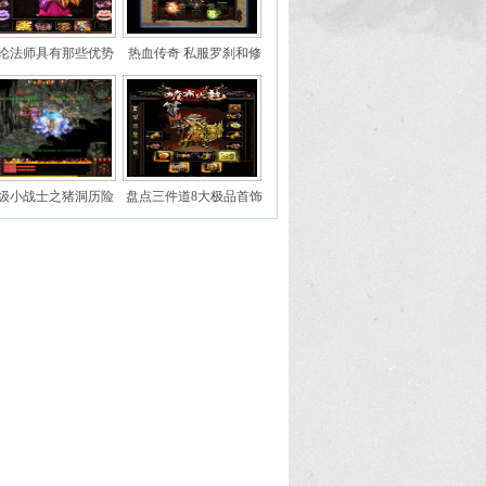
论法师具有那些优势
热血传奇 私服罗刹和修
罗原是一对双胞胎兄弟偶
遇神魔之战改变命运
级小战士之猪洞历险
盘点三件道8大极品首饰
分别代表赤月祖玛沃玛