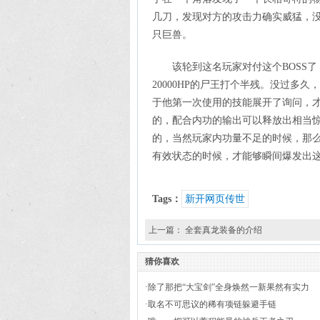
几刀，发现对方的攻击力确实威猛，
只巨兽。
该轮到这名玩家对付这个BOSS
20000HP的尸王打个半残。没过多
于他第一次使用的技能展开了询问，才
的，配合内功的输出可以释放出相当
的，当然玩家内功量不足的时候，那
有效状态的时候，才能够瞬间爆发出
Tags：
新开网页传世
上一篇：
全套真龙装备的介绍
猜你喜欢
·
除了那把“大宝剑”全身焕然一新果然有实力
·
取名不可思议的稀有项链躲避手链