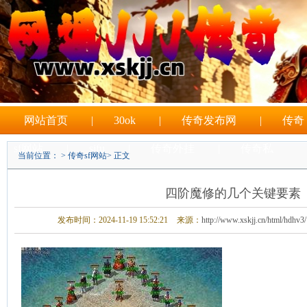
网站首页
|
30ok
|
传奇发布网
|
传奇
sf网站
|
sifu
|
传奇外挂
|
传奇私
当前位置： >
传奇sf网站
> 正文
|
sf游戏
四阶魔修的几个关键要素
发布时间：2024-11-19 15:52:21
来源：
http://www.xskjj.cn/html/hdhv3