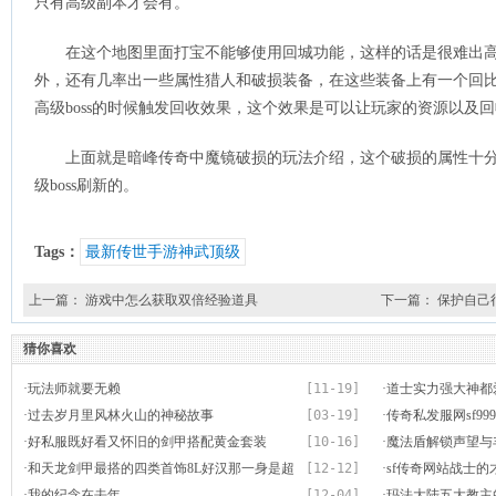
只有高级副本才会有。
在这个地图里面打宝不能够使用回城功能，这样的话是很难出
外，还有几率出一些属性猎人和破损装备，在这些装备上有一个回
高级boss的时候触发回收效果，这个效果是可以让玩家的资源以及
上面就是暗峰传奇中魔镜破损的玩法介绍，这个破损的属性十
级boss刷新的。
Tags：
最新传世手游神武顶级
上一篇：
游戏中怎么获取双倍经验道具
下一篇：
保护自己
猜你喜欢
·
玩法师就要无赖
[11-19]
·
道士实力强大神都
·
过去岁月里风林火山的神秘故事
[03-19]
·
传奇私发服网sf9
·
好私服既好看又怀旧的剑甲搭配黄金套装
[10-16]
吗
·
魔法盾解锁声望与
·
和天龙剑甲最搭的四类首饰8L好汉那一身是超
[12-12]
·
sf传奇网站战士
级神装
·
我的纪念在去年
[12-04]
·
玛法大陆五大教主