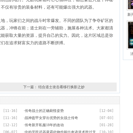
，不仅有珍贵的装备材料，还有可能爆出强大的武器。
新
，玩家们之间的战斗时常爆发。不同的团队为了争夺矿区的
自
武器，冲锋在前；道士则在一旁辅助，施展各种法术。大家都清
就能获取大量的资源，提升自己的实力。因此，这片区域总是弥
家们在追求财富实力的道路不断拼搏。
下一篇：
结合道士攻击看移行换影之妙
[11-16]
·
传奇战士的正确刷怪姿势
[12-04]
[11-16]
·
战神盔甲女穿出优势的女战士传奇
[07-03]
[12-12]
·
传奇新开私服18年的改动
[01-28]
[06-07]
·
中的平民武器凝霜此物也能出奇迹道术胜过无
[10-10]