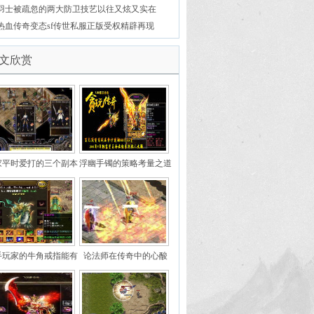
神浑身只剩散件也要冲第一个冲锋
羽士被疏忽的两大防卫技艺以往又炫又实在
热血传奇变态sf传世私服正版受权精辟再现
文欣赏
家平时爱打的三个副本
浮幽手镯的策略考量之道
手玩家的牛角戒指能有
论法师在传奇中的心酸
牛最强的属性超越紫碧
螺