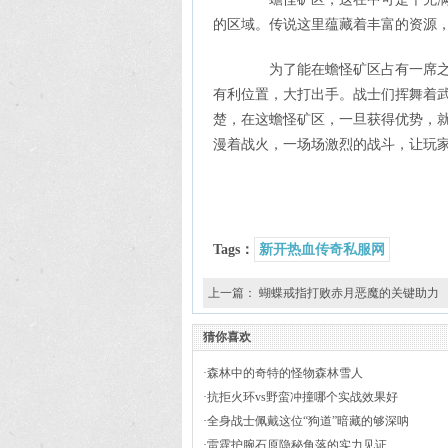
的区域。传说这里蕴藏着丰富的资源
为了能在蟾怪矿区占有一席之地
有利位置，大打出手。战士们挥舞着
楚，在这蟾怪矿区，一旦获得优势，
漫着战火，一场场激烈的战斗，让玩
Tags：
新开热血传奇私服网
上一篇：
蝴蝶戒指打败赤月恶魔的关键助力
猜你喜欢
·
森林中的奇特的怪物森林雪人
·
抗拒火环vs野蛮冲撞哪个实战效果好
·
全身战士佩戴这位“狗道”暗藏的够深呐
·
雷霆护腕石原隐秘角落的实力见证