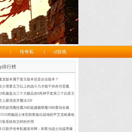
|
传奇私
|
sf游戏
op排行榜
魔龙版本属于复古版本还是合击版本？
至少需要五万以上的战斗力才能干掉赤月恶魔
好私服盘点三个大极品攻6死神手套第三个比星王
护腕更强
史上最强龙牙魔法320
两把超强魔杖魔26的超越极限魔18的轰动全服
65535师服战士体型刺客输出战地机甲艾克粗暴收
时装系统有怎样的作用
今日新开传奇私服发布网：刺客当战士玩猛男爆