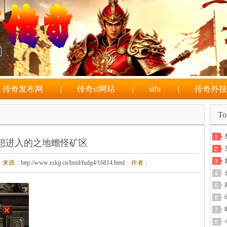
传奇发布网
|
传奇sf网站
|
sifu
|
传奇外挂
T
想进入的之地蟾怪矿区
来源：
http://www.xskjj.cn/html/fudg4/16814.html
作者：