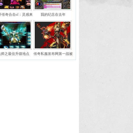
开传奇合击sf：灵感来
我的纪念在去年
中医当年最难的玩法真
气石时代来了
法师之最佳升级地点
传奇私服发布网第一战被
火舞者强势压制