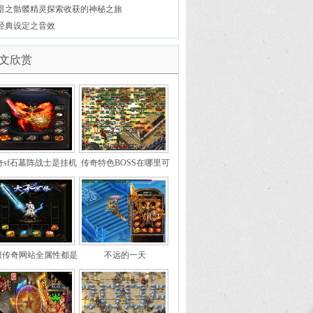
暗之骷髅精灵探索收获的神秘之旅
经典设定之音效
文欣赏
奇sf石墓阵战士是挂机
传奇特色BOSS在哪里可
的最佳地点
以遇到
服传奇网站全属性都是
不远的一天
位数的未知装备雪玉戒
指