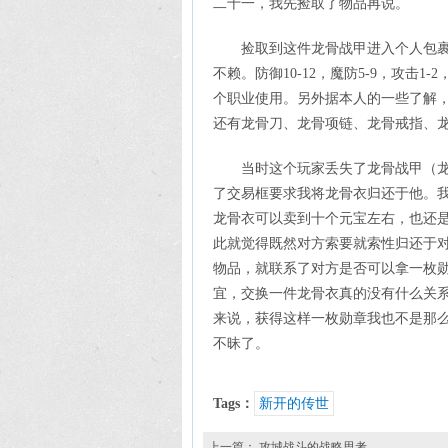
二十一，我先捡取了物品再说。
捡取到这件龙骨战甲进入个人包
不赖。防御10-12，魔防5-9，攻击
个职业使用。另外据本人的一些了解
还有龙骨刀、龙骨项链、龙骨戒指、
当时这个玩家丢失了龙骨战甲（
了交易框要求我将龙骨衣归还于他。
龙骨衣可以卖到十个元宝左右，也还
此就觉得既然对方索要就索性归还于
物品，就联系了对方是否可以拿一枚
宜，交换一件龙骨衣真的没有什么关
来说，获得这样一枚勋章我也不是那
不昧了。
Tags：
新开的传世
上一篇：
攻城战斗的战略思考